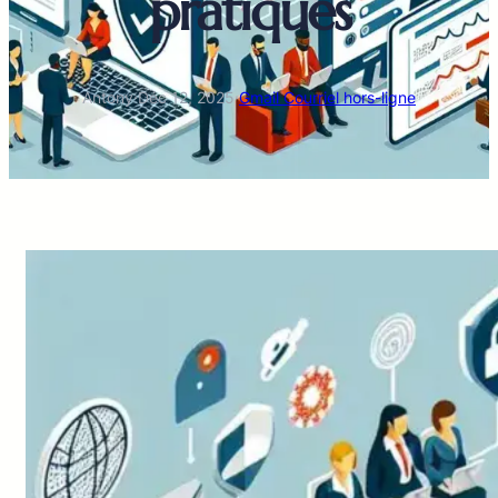
pratiques
Antony
·
Déc 12, 2025
·
Gmail Courriel hors-ligne