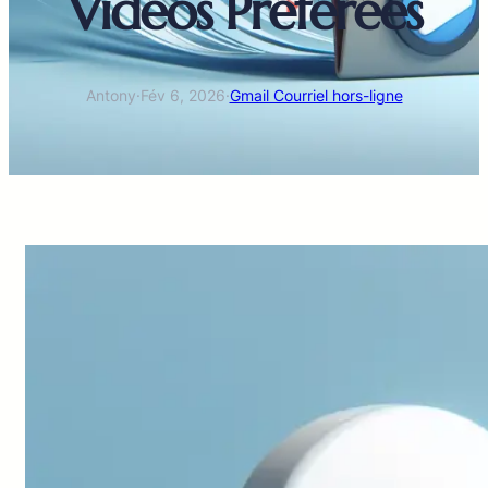
Vidéos Préférées
Antony
·
Fév 6, 2026
·
Gmail Courriel hors-ligne