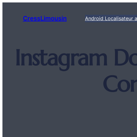
Aller
au
CressLimousin
Android Localisateur a
contenu
Instagram D
Con