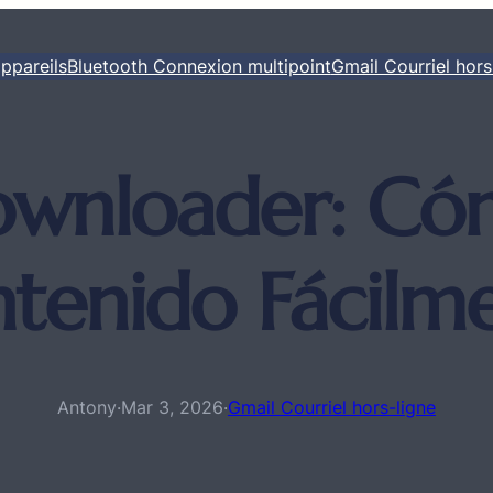
ppareils
Bluetooth Connexion multipoint
Gmail Courriel hors
ownloader: Có
tenido Fácilm
Antony
·
Mar 3, 2026
·
Gmail Courriel hors-ligne