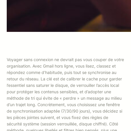
Voyager sans connexion ne devrait pas vous couper de votre
organisation. Avec Gmail hors ligne, vous lisez, classez et
répondez comme d’habitude, puis tout se synchronise au
retour du réseau. La clé est de calibrer le cache pour garder
l’essentiel sans saturer le disque, de verrouiller l’accès local
pour protéger les contenus sensibles, et d’adopter une
méthode de tri qui évite de « perdre » un message au milieu
d’un trajet long. Concrètement, vous choisissez une fenêtre
de synchronisation adaptée (7/30/90 jours), vous décidez si
les pièces jointes suivent, et vous fixez des règles de
sécurité système (session verrouillée, disque chiffré). Côté
méthode, quelques libellés et filtres bien pensés, plus une