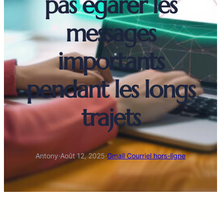
pas égarer les
messages
importants
pendant les longs
trajets
Antony
·
Août 12, 2025
·
Gmail Courriel hors-ligne