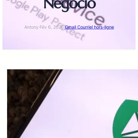
Negócio
Antony
·
Fév 6, 2026
·
Gmail Courriel hors-ligne